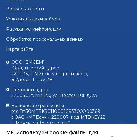
Вопросы-ответы
Условия выдачи займов
Раскрытие информации
Обработка персональных данных
Карта сайта
ООО "
ВИСЕМ
"
Юридический адрес:
220073
, г.
Минск
, ул.
Притыцкого,
д.2, корп.1, пом.2Н
Почтовый адрес:
220040, г. Минск, ул. Восточная, д. 33
Банковские реквизиты:
р\с BY30MTBK30110001093300000369
в ЗАО «МТБанк», 220007, код MTBKBY22
г. Минск, ул.Толстого, д.10
УНП 100178792 ОКПО 28643946
Мы используем cookie-файлы для